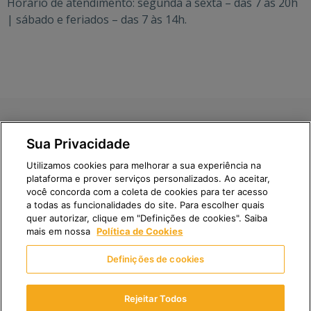
Horário de atendimento: segunda a sexta – das 7 às 20h
| sábado e feriados – das 7 às 14h.
Para mais especificações visite nossa Homepage |
Portal
Sua Privacidade
de Privacidade
|
Direito e Responsabilidade dos
Utilizamos cookies para melhorar a sua experiência na
Pacientes
plataforma e prover serviços personalizados. Ao aceitar,
você concorda com a coleta de cookies para ter acesso
a todas as funcionalidades do site. Para escolher quais
quer autorizar, clique em "Definições de cookies". Saiba
mais em nossa
Política de Cookies
Fleury S.A. | CNPJ: 60.840.055/0001-31
Definições de cookies
Av. Santo Amaro, 4584 | São Paulo | SP | CEP: 04701-200
Rejeitar Todos
© 2024 Diagmax – Diagnósticos por Imagem – Todos os