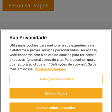
Pesquisar Vagas
Para mais especificações visite nossa Homepage |
Portal
Sua Privacidade
de Privacidade
|
Direito e Responsabilidade dos
Utilizamos cookies para melhorar a sua experiência na
Pacientes
plataforma e prover serviços personalizados. Ao aceitar,
você concorda com a coleta de cookies para ter acesso
a todas as funcionalidades do site. Para escolher quais
quer autorizar, clique em "Definições de cookies". Saiba
mais em nossa
Política de Cookies
Fleury S.A. | CNPJ: 60.840.055/0001-31
Definições de cookies
Av. Santo Amaro, 4584 | São Paulo | SP | CEP: 04701-200
Rejeitar Todos
© 2024 Diagmax – Diagnósticos por Imagem – Todos os
direitos reservados.
Aceitar todos os cookies