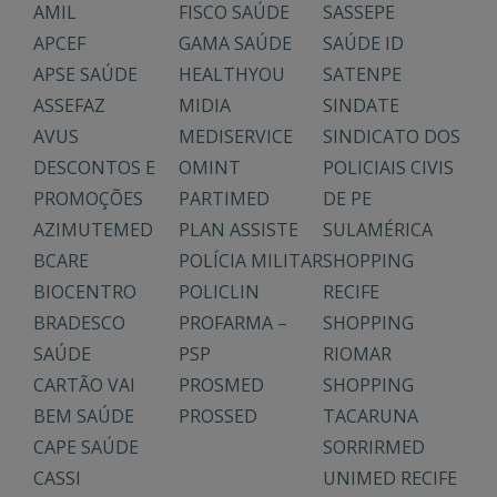
AMIL
FISCO SAÚDE
SASSEPE
APCEF
GAMA SAÚDE
SAÚDE ID
APSE SAÚDE
HEALTHYOU
SATENPE
ASSEFAZ
MIDIA
SINDATE
AVUS
MEDISERVICE
SINDICATO DOS
DESCONTOS E
OMINT
POLICIAIS CIVIS
PROMOÇÕES
PARTIMED
DE PE
AZIMUTEMED
PLAN ASSISTE
SULAMÉRICA
BCARE
POLÍCIA MILITAR
SHOPPING
BIOCENTRO
POLICLIN
RECIFE
BRADESCO
PROFARMA –
SHOPPING
SAÚDE
PSP
RIOMAR
CARTÃO VAI
PROSMED
SHOPPING
BEM SAÚDE
PROSSED
TACARUNA
CAPE SAÚDE
SORRIRMED
CASSI
UNIMED RECIFE