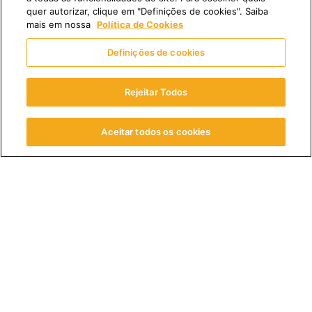
Fale Conosco
quer autorizar, clique em "Definições de cookies". Saiba
mais em nossa
Política de Cookies
Oportunidade de Carreira
Definições de cookies
Trabalhe Conosco
Rejeitar Todos
Pesquisar Vagas
Aceitar todos os cookies
Para mais especificações visite nossa Homepage |
Portal
de Privacidade
|
Direito e Responsabilidade dos
Pacientes
Fleury S.A. | CNPJ: 60.840.055/0001-31