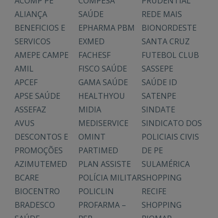
ACOMP PE
COMPESA
PRUDENTIAL
ALIANÇA
SAÚDE
REDE MAIS
BENEFICIOS E
EPHARMA PBM
BIONORDESTE
SERVICOS
EXMED
SANTA CRUZ
AMEPE CAMPE
FACHESF
FUTEBOL CLUB
AMIL
FISCO SAÚDE
SASSEPE
APCEF
GAMA SAÚDE
SAÚDE ID
APSE SAÚDE
HEALTHYOU
SATENPE
ASSEFAZ
MIDIA
SINDATE
AVUS
MEDISERVICE
SINDICATO DOS
DESCONTOS E
OMINT
POLICIAIS CIVIS
PROMOÇÕES
PARTIMED
DE PE
AZIMUTEMED
PLAN ASSISTE
SULAMÉRICA
BCARE
POLÍCIA MILITAR
SHOPPING
BIOCENTRO
POLICLIN
RECIFE
BRADESCO
PROFARMA –
SHOPPING