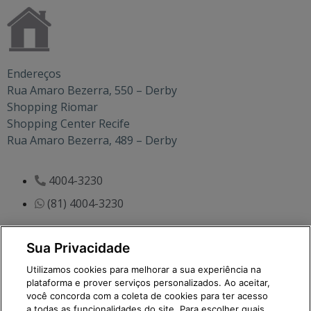
Endereços
Rua Amaro Bezerra, 550 – Derby
Shopping Riomar
Shopping Center Recife
Rua Amaro Bezerra, 489 – Derby
4004-3230
(81) 4004-3230
Horário de atendimento:
Sua Privacidade
segunda à sexta – das 7 às 19h
sábado – das 7 às 17h
Utilizamos cookies para melhorar a sua experiência na
plataforma e prover serviços personalizados. Ao aceitar,
você concorda com a coleta de cookies para ter acesso
a todas as funcionalidades do site. Para escolher quais